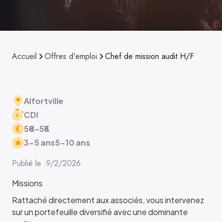
Accueil
Offres d'emploi
Chef de mission audit H/F
Alfortville
CDI
50
K
-
55
K
3-5 ans
5-10 ans
Publié le :
9/2/2026
Missions
Rattaché directement aux associés, vous intervenez
sur un portefeuille diversifié avec une dominante