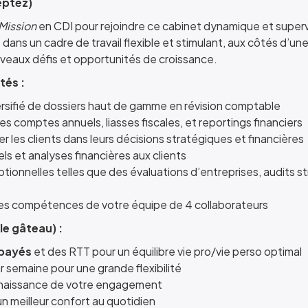
eptez)
Mission
en CDI pour rejoindre ce cabinet dynamique et super
dans un cadre de travail flexible et stimulant, aux côtés d’une
veaux défis et opportunités de croissance.
tés :
ersifié de dossiers haut de gamme en révision comptable
es comptes annuels, liasses fiscales, et reportings financiers
 les clients dans leurs décisions stratégiques et financières
ls et analyses financières aux clients
ionnelles telles que des évaluations d’entreprises, audits s
les compétences de votre équipe de 4 collaborateurs
le gâteau) :
 payés
et des RTT pour un équilibre vie pro/vie perso optimal
r semaine pour une grande flexibilité
naissance de votre engagement
n meilleur confort au quotidien