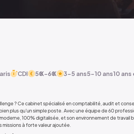
aris
CDI
50
K
-
60
K
3-5 ans
5-10 ans
10 ans 
enge ? Ce cabinet spécialisé en comptabilité, audit et consei
 bien plus qu'un simple poste. Avec une équipe de 60 profess
oderne, 100% digitalisée, et son environnement de travail bie
 missions à forte valeur ajoutée.