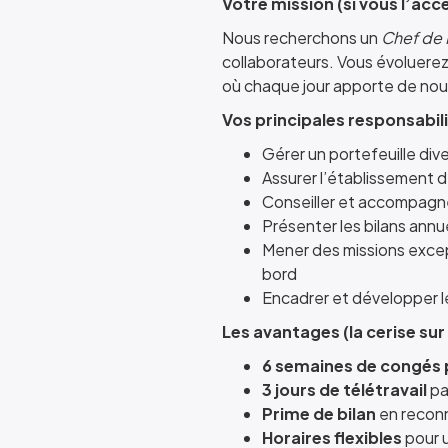
Votre mission (si vous l’acc
Nous recherchons un
Chef de 
collaborateurs. Vous évoluerez 
où chaque jour apporte de nou
Vos principales responsabili
Gérer un portefeuille div
Assurer l’établissement d
Conseiller et accompagner
Présenter les bilans annue
Mener des missions except
bord
Encadrer et développer 
Les avantages (la cerise sur 
6 semaines de congés
3 jours de télétravail
pa
Prime de bilan
en recon
Horaires flexibles
pour u