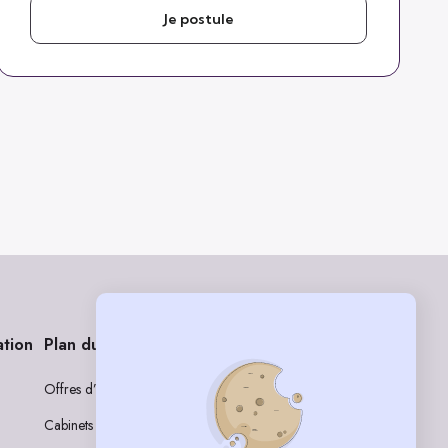
Je postule
ation
Plan du site
Rejoignez-nous sur nos réseaux
Offres d’emploi
LinkedIn
Cabinets
Instagram