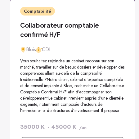
Comptabilité
Collaborateur comptable
confirmé H/F
Blois
CDI
Vous souhaitez rejoindre un cabinet reconnu sur son
marché, travailler sur de beaux dossiers et développer des
compétences allant au-delà de la comptabilité
traditionnelle ?Notre client, cabinet d’expertise comptable
et de conseil implanté à Blois, recherche un Collaborateur
Comptable Confirmé H/F afin d’accompagner son
développement.Le cabinet intervient auprès d’une clientèle
exigeante, notamment composée d’acteurs de
l’immobilier et de structures d’investissement. Il propose
des missions techniques, diversifiées et à forte valeur
ajoutée, dans un environnement favorisant l’apprentissage
35000
K
-
45000
K
/an
et l’évolution professionnelle.