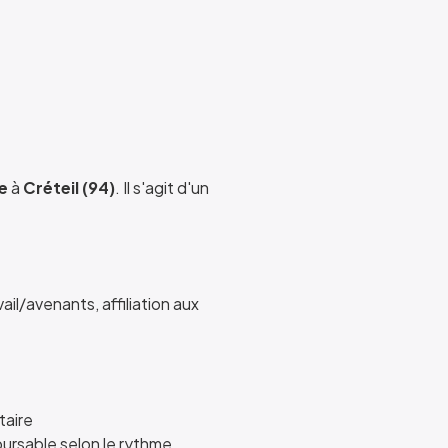
e
à
Créteil (94)
. Il s'agit d'un
ail/avenants, affiliation aux
taire
oursable selon le rythme