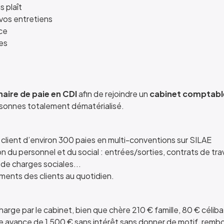
s plaît
 vos entretiens
ce
es
aire de paie en CDI
afin de rejoindre un
cabinet comptabl
rsonnes totalement dématérialisé.
 client d’environ 300 paies en multi-conventions sur SILAE
n du personnel et du social : entrées/sorties, contrats de trav
de charges sociales...
ents des clients au quotidien.
arge par le cabinet, bien que chère 210 € famille, 80 € céliba
ne avance de 1 500 € sans intérêt sans donner de motif, remb