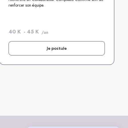
renforcer son équipe.
40
K
-
45
K
/an
Je postule