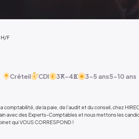
4 H/F
Créteil
CDI
37
K
-
42
K
3-5 ans
5-10 ans
la comptabilité, de la paie, de l’audit et du conseil, chez HIR
 main avec des Experts-Comptables et nous mettons les candi
 cabinet qui VOUS CORRESPOND !