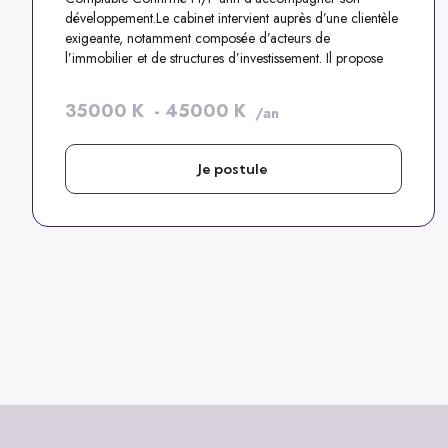
développement.Le cabinet intervient auprès d’une clientèle
exigeante, notamment composée d’acteurs de
l’immobilier et de structures d’investissement. Il propose
des missions techniques, diversifiées et à forte valeur
ajoutée, dans un environnement favorisant l’apprentissage
35000
K
-
45000
K
/an
et l’évolution professionnelle.
Je postule