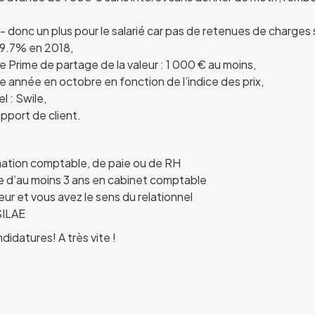
- donc un plus pour le salarié car pas de retenues de charges 
9.7% en 2018,
Prime de partage de la valeur : 1 000 € au moins,
e année en octobre en fonction de l’indice des prix,
l : Swile,
pport de client.
mation comptable, de paie ou de RH
 d’au moins 3 ans en cabinet comptable
eur et vous avez le sens du relationnel
 SILAE
didatures! A très vite !