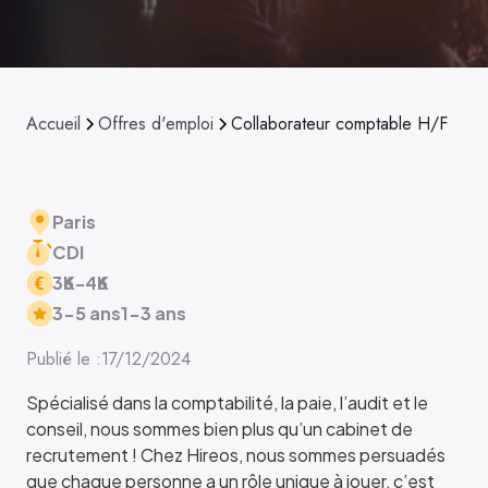
Accueil
Offres d'emploi
Collaborateur comptable H/F
Paris
CDI
36
K
-
46
K
3-5 ans
1-3 ans
Publié le :
17/12/2024
Spécialisé dans la comptabilité, la paie, l’audit et le
conseil, nous sommes bien plus qu’un cabinet de
recrutement ! Chez Hireos, nous sommes persuadés
que chaque personne a un rôle unique à jouer, c’est