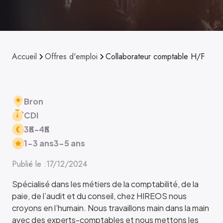
Accueil
Offres d'emploi
Collaborateur comptable H/F
Bron
CDI
38
K
-
48
K
1-3 ans
3-5 ans
Publié le :
17/12/2024
Spécialisé dans les métiers de la comptabilité, de la
paie, de l’audit et du conseil, chez HIREOS nous
croyons en l’humain. Nous travaillons main dans la main
avec des experts-comptables et nous mettons les