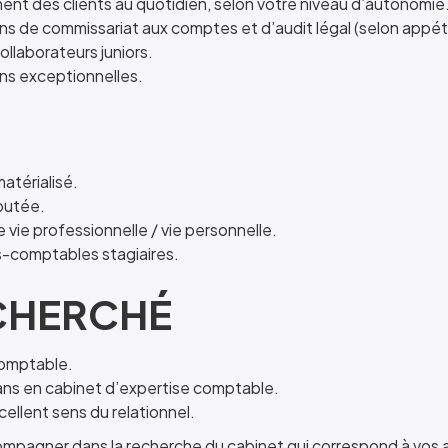
t des clients au quotidien, selon votre niveau d’autonomie
ons de commissariat aux comptes et d’audit légal (selon appé
ollaborateurs juniors.
ons exceptionnelles.
atérialisé.
joutée.
e vie professionnelle / vie personnelle.
s-comptables stagiaires.
CHERCHÉ
comptable.
ans en cabinet d’expertise comptable.
ellent sens du relationnel.
mpagner dans la recherche du cabinet qui correspond à vos a