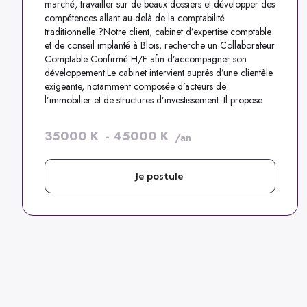
marché, travailler sur de beaux dossiers et développer des
compétences allant au-delà de la comptabilité
traditionnelle ?Notre client, cabinet d’expertise comptable
et de conseil implanté à Blois, recherche un Collaborateur
Comptable Confirmé H/F afin d’accompagner son
développement.Le cabinet intervient auprès d’une clientèle
exigeante, notamment composée d’acteurs de
l’immobilier et de structures d’investissement. Il propose
des missions techniques, diversifiées et à forte valeur
ajoutée, dans un environnement favorisant l’apprentissage
35000
K
-
45000
K
/an
et l’évolution professionnelle.
Je postule