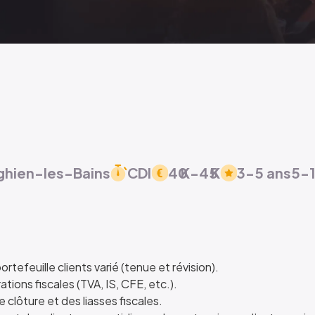
ghien-les-Bains
CDI
40
K
-
45
K
3-5 ans
5-1
tefeuille clients varié (tenue et révision).
tions fiscales (TVA, IS, CFE, etc.).
 clôture et des liasses fiscales.