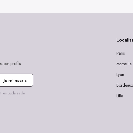
Localis
Paris
super-profils
Marseille
Lyon
Je m'inscris
Bordeaux
t les updates de
Lille