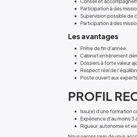
Conseil et accompagnemen
Participation à des missi
Supervision possible de c
Participation à des missi
Les avantages
Prime de fin d’année.
Cabinet entièrement dém
Dossiers à forte valeur a
Respect réel de l’équilibr
Poste ouvert aux expert
PROFIL RE
Issu(e) d’une formation 
Expérience d’au moins 3 
Rigueur, autonomie et exc
Nous serons ravis de vous acco