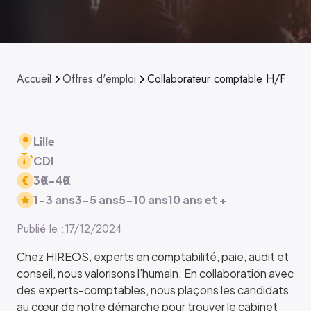
Accueil
Offres d'emploi
Collaborateur comptable H/F
Lille
CDI
30
K
-
40
K
1-3 ans
3-5 ans
5-10 ans
10 ans et +
Publié le :
17/12/2024
Chez HIREOS, experts en comptabilité, paie, audit et
conseil, nous valorisons l'humain. En collaboration avec
des experts-comptables, nous plaçons les candidats
au cœur de notre démarche pour trouver le cabinet